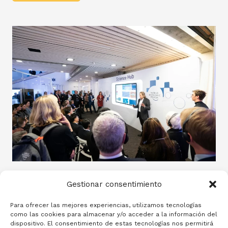
DEI & Eventos Corporativos​
Gestionar consentimiento
Servicios para empresas y organizaciones del sector
Para ofrecer las mejores experiencias, utilizamos tecnologías
eventos corporativos.
como las cookies para almacenar y/o acceder a la información del
dispositivo. El consentimiento de estas tecnologías nos permitirá
SABER MÁS