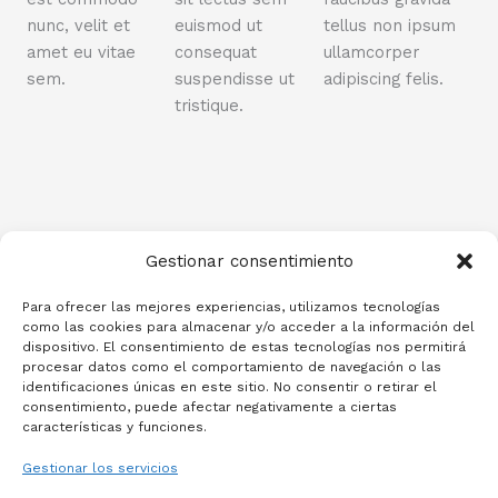
nunc, velit et
euismod ut
tellus non ipsum
amet eu vitae
consequat
ullamcorper
sem.
suspendisse ut
adipiscing felis.
tristique.
Gestionar consentimiento
Para ofrecer las mejores experiencias, utilizamos tecnologías
como las cookies para almacenar y/o acceder a la información del
Join Mailing List
dispositivo. El consentimiento de estas tecnologías nos permitirá
Sign up and get all the
procesar datos como el comportamiento de navegación o las
latest, ad-free reviews,
identificaciones únicas en este sitio. No consentir o retirar el
recipes and news sent to
consentimiento, puede afectar negativamente a ciertas
características y funciones.
your inbox.
Gestionar los servicios