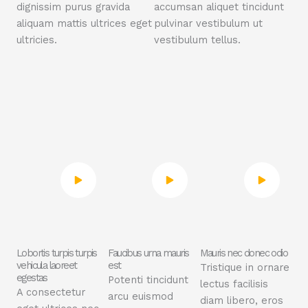
dignissim purus gravida
accumsan aliquet tincidunt
aliquam mattis ultrices eget
pulvinar vestibulum ut
ultricies.
vestibulum tellus.
Lobortis turpis turpis
Faucibus urna mauris
Mauris nec donec odio
vehicula laoreet
est
Tristique in ornare
egestas
Potenti tincidunt
lectus facilisis
A consectetur
arcu euismod
diam libero, eros