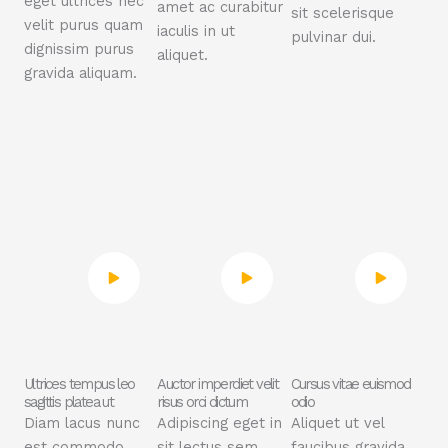
eget ultrices nec
amet ac curabitur
sit scelerisque
velit purus quam
iaculis in ut
pulvinar dui.
dignissim purus
aliquet.
gravida aliquam.
Ultrices tempus leo
Auctor imperdiet velit
Cursus vitae euismod
sagittis platea ut
risus orci dictum
odio
Diam lacus nunc
Adipiscing eget in
Aliquet ut vel
est commodo
sit lectus sem
faucibus gravida